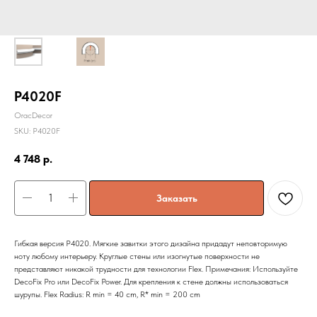
P4020F
OracDecor
SKU:
P4020F
4 748
р.
Заказать
Гибкая версия P4020. Мягкие завитки этого дизайна придадут неповторимую
ноту любому интерьеру. Круглые стены или изогнутые поверхности не
представляют никакой трудности для технологии Flex. Примечания: Используйте
DecoFix Pro или DecoFix Power. Для крепления к стене должны использоваться
шурупы. Flex Radius: R min = 40 cm, R* min = 200 cm