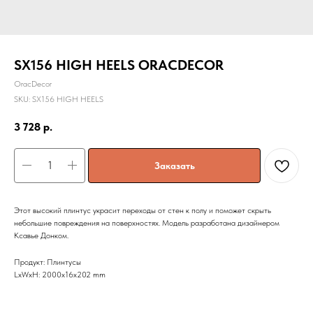
SX156 HIGH HEELS ORACDECOR
OracDecor
SKU:
SX156 HIGH HEELS
3 728
р.
Заказать
Этот высокий плинтус украсит переходы от стен к полу и поможет скрыть
небольшие повреждения на поверхностях. Модель разработана дизайнером
Ксавье Донком.
Продукт: Плинтусы
LxWxH: 2000x16x202 mm