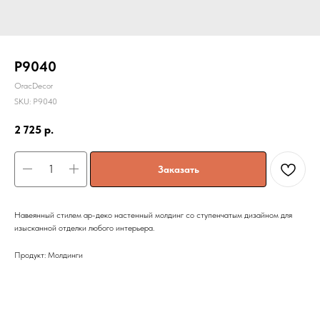
P9040
OracDecor
SKU:
P9040
2 725
р.
Заказать
Навеянный стилем ар-деко настенный молдинг со ступенчатым дизайном для
изысканной отделки любого интерьера.
Продукт: Молдинги