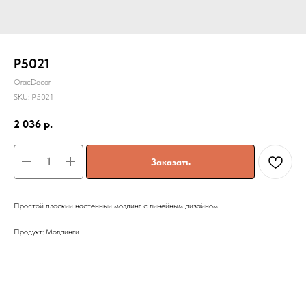
P5021
OracDecor
SKU:
P5021
2 036
р.
Заказать
Простой плоский настенный молдинг с линейным дизайном.
Продукт: Молдинги