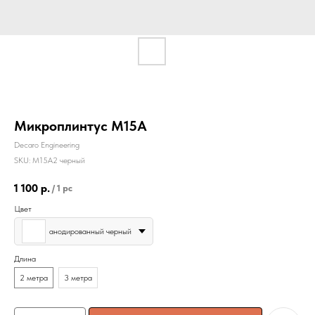
Микроплинтус M15A
Decaro Engineering
SKU:
M15A2 черный
1 100
р.
/
1 pc
Цвет
анодированный черный
Длина
2 метра
3 метра