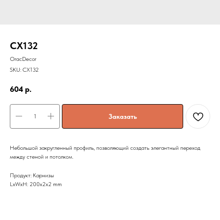
CX132
OracDecor
SKU:
CX132
604
р.
Заказать
Небольшой закругленный профиль, позволяющий создать элегантный переход
между стеной и потолком.
Продукт: Карнизы
LxWxH: 200x2x2 mm