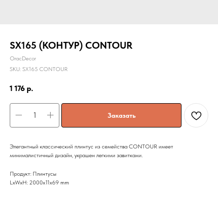
SX165 (КОНТУР) CONTOUR
OracDecor
SKU:
SX165 CONTOUR
1 176
р.
Заказать
Элегантный классический плинтус из семейства CONTOUR имеет
минималистичный дизайн, украшен легкими завитками.
Продукт: Плинтусы
LxWxH: 2000x11x69 mm