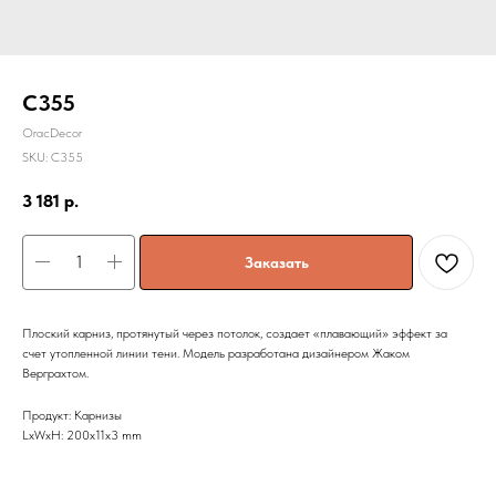
C355
OracDecor
SKU:
C355
3 181
р.
Заказать
Плоский карниз, протянутый через потолок, создает «плавающий» эффект за
счет утопленной линии тени. Модель разработана дизайнером Жаком
Верграхтом.
Продукт: Карнизы
LxWxH: 200x11x3 mm