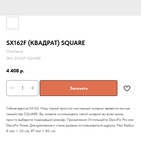
SX162F (КВАДРАТ) SQUARE
OracDecor
SKU:
SX162F SQUARE
4 408
р.
Заказать
Гибкая версия SX162. Наш самый простой настенный молдинг является частью
семейства SQUARE. Вы можете использовать такой молдинг во всем доме,
просто выберите подходящий размер. Примечания: Используйте DecoFix Pro или
DecoFix Power. Для крепления к стене должны использоваться шурупы. Flex Radius:
R min = 20 cm, R* min = 80 cm