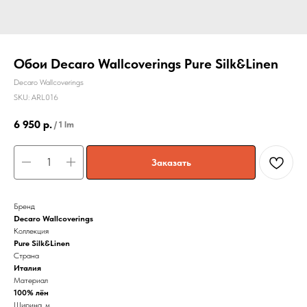
Обои Decaro Wallcoverings Pure Silk&Linen
Decaro Wallcoverings
SKU:
ARL016
6 950
р.
/
1 lm
Заказать
Бренд
Decaro Wallcoverings
Коллекция
Pure Silk&Linen
Страна
Италия
Материал
100% лён
Ширина, м