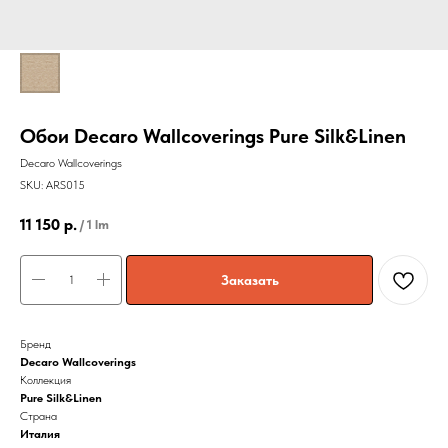
Обои Decaro Wallcoverings Pure Silk&Linen
Decaro Wallcoverings
SKU:
ARS015
11 150
р.
/
1 lm
Заказать
Бренд
Decaro Wallcoverings
Коллекция
Pure Silk&Linen
Страна
Италия