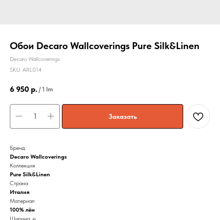
Обои Decaro Wallcoverings Pure Silk&Linen
Decaro Wallcoverings
SKU:
ARL014
6 950
р.
/
1 lm
Заказать
Бренд
Decaro Wallcoverings
Коллекция
Pure Silk&Linen
Страна
Италия
Материал
100% лён
Ширина, м