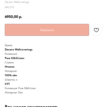
Decaro Wallcoverings
ARL010
6950,00
р.
Заказать
Бренд
Decaro Wallcoverings
Коллекция
Pure Silk&Linen
Страна
Италия
Материал
100% лён
Ширина, м
0.91
Коллекция: Pure Silk&Linen
Материал: Лён
Вас может заинтересовать