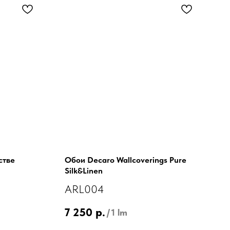
стве
Обои Decaro Wallcoverings Pure
Silk&Linen
ARL004
7 250
р.
/
1 lm