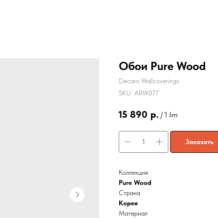
Обои Pure Wood
Decaro Wallcoverings
SKU:
ARW077
15 890
р.
/
1 lm
Заказать
Коллекция
Pure Wood
Страна
Корея
Материал