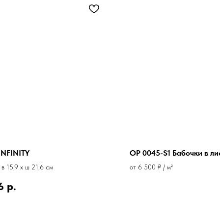
INFINITY
OP 0045-S1 Бабочки в ли
 в 15,9 x ш 21,6 см
от 6 500 ₽ / м²
6
р.