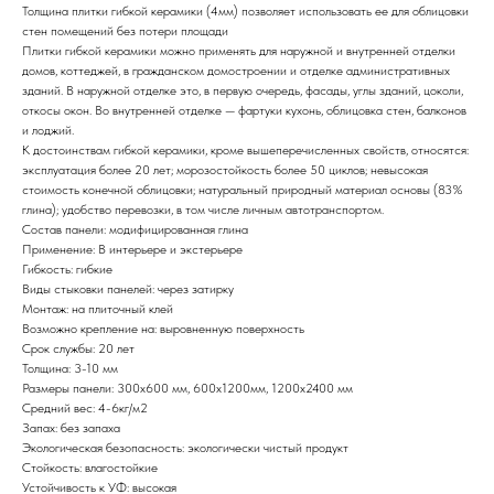
Толщина плитки гибкой керамики (4мм) позволяет использовать ее для облицовки
стен помещений без потери площади
Плитки гибкой керамики можно применять для наружной и внутренней отделки
домов, коттеджей, в гражданском домостроении и отделке административных
зданий. В наружной отделке это, в первую очередь, фасады, углы зданий, цоколи,
откосы окон. Во внутренней отделке — фартуки кухонь, облицовка стен, балконов
и лоджий.
К достоинствам гибкой керамики, кроме вышеперечисленных свойств, относятся:
эксплуатация более 20 лет; морозостойкость более 50 циклов; невысокая
стоимость конечной облицовки; натуральный природный материал основы (83%
глина); удобство перевозки, в том числе личным автотранспортом.
Состав панели: модифицированная глина
Применение: В интерьере и экстерьере
Гибкость: гибкие
Виды стыковки панелей: через затирку
Монтаж: на плиточный клей
Возможно крепление на: выровненную поверхность
Срок службы: 20 лет
Толщина: 3-10 мм
Размеры панели: 300х600 мм, 600х1200мм, 1200х2400 мм
Средний вес: 4-6кг/м2
Запах: без запаха
Экологическая безопасность: экологически чистый продукт
Стойкость: влагостойкие
Устойчивость к УФ: высокая