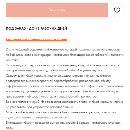
Заказать
ПОД ЗАКАЗ - ДО 45 РАБОЧИХ ДНЕЙ
Смотреть все каталоги гибкого камня
Это уникальный современный материал, который позволяет выполнять проекты
любой сложности в экстерьере и интерьере благодаря своей гибкости и лёгкости
монтажа.
По своему составу, характеристикам и внешнему виду, гибкая керамика — это
альтернатива керамограниту, только тонкий, лёгкий и умеет гнуться.
Сырьём для гибкой керамики является модифицированная глина, которая
подвергается высокоскоростной термообработке, расщеплению, обжигу
и формованию. Также в состав керамики включены пластификаторы: специальный
модификатор цемента, адгезив и армирующая сетка. Такой материал обладает
ярко выраженной эластичностью и поверхностной прочностью
Вес составляет 4 кг/м2. Что позволяет наклеивать плитки гибкой керамики прямо
на утеплитель при устройстве фасадов зданий
Монтаж гибкой керамики выполняется без применения каркасов, подсистем
и дополнительных стыковочных элементов.
Благодаря гибкости позволяет выполнять дизайн фасадов и интерьера сложных
форм