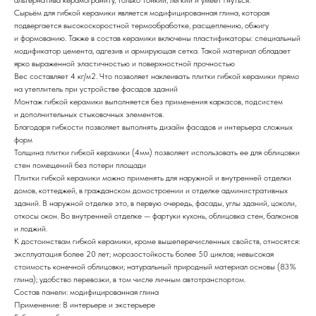
альтернатива керамограниту, только тонкий, лёгкий и умеет гнуться.
Сырьём для гибкой керамики является модифицированная глина, которая
подвергается высокоскоростной термообработке, расщеплению, обжигу
и формованию. Также в состав керамики включены пластификаторы: специальный
модификатор цемента, адгезив и армирующая сетка. Такой материал обладает
ярко выраженной эластичностью и поверхностной прочностью
Вес составляет 4 кг/м2. Что позволяет наклеивать плитки гибкой керамики прямо
на утеплитель при устройстве фасадов зданий
Монтаж гибкой керамики выполняется без применения каркасов, подсистем
и дополнительных стыковочных элементов.
Благодаря гибкости позволяет выполнять дизайн фасадов и интерьера сложных
форм
Толщина плитки гибкой керамики (4мм) позволяет использовать ее для облицовки
стен помещений без потери площади
Плитки гибкой керамики можно применять для наружной и внутренней отделки
домов, коттеджей, в гражданском домостроении и отделке административных
зданий. В наружной отделке это, в первую очередь, фасады, углы зданий, цоколи,
откосы окон. Во внутренней отделке — фартуки кухонь, облицовка стен, балконов
и лоджий.
К достоинствам гибкой керамики, кроме вышеперечисленных свойств, относятся:
эксплуатация более 20 лет; морозостойкость более 50 циклов; невысокая
стоимость конечной облицовки; натуральный природный материал основы (83%
глина); удобство перевозки, в том числе личным автотранспортом.
Состав панели: модифицированная глина
Применение: В интерьере и экстерьере