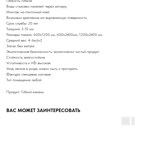
Гибкость: гибкие
Виды стыковки панелей: через затирку
Монтаж: на плиточный клей
Возможно крепление на: выровненную поверхность
Срок службы: 20 лет
Толщина: 3-10 мм
Размеры панели: 600х1200 мм, 600х2400мм, 1200х2400 мм
Средний вес: 4-6кг/м2
Запах: без запаха
Экологическая безопасность: экологически чистый продукт
Стойкость: влагостойкие
Устойчивость к УФ: высокая
Уход: легкие в уходе, можно мыть и протирать
Фактура: глянцевая, матовая
Тип помещения: любой
Продукт: Гибкий камень
ВАС МОЖЕТ ЗАИНТЕРЕСОВАТЬ