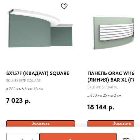
SX157F (КВАДРАТ) SQUARE
ПАНЕЛЬ ORAC W116F
(ЛИНИЯ) BAR XL (ГИ
SKU:
SX157F SQUARE
ВЕРСИЯ)
SKU:
W116F BAR XL
д 200 x в 6,6 x ш 1,3 см
д 200 x в 25 x ш 2 см
7 023
р.
18 144
р.
Заказать
Заказать