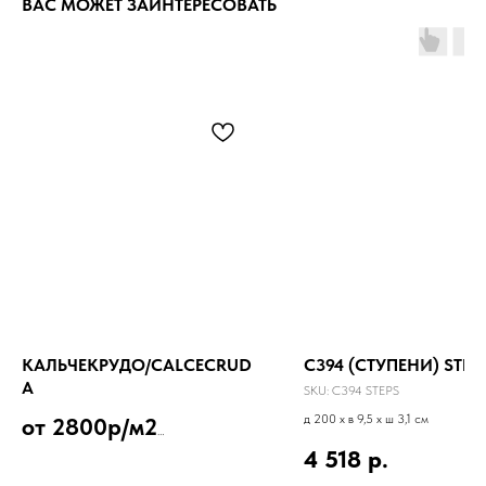
ВАС МОЖЕТ ЗАИНТЕРЕСОВАТЬ
КАЛЬЧЕКРУДО/CALCECRUD
C394 (СТУПЕНИ) STEP
A
SKU:
C394 STEPS
д 200 x в 9,5 x ш 3,1 см
от 2800р/м2
4 518
р.
Декоративная штукатурка с целлюлозными
волокнами