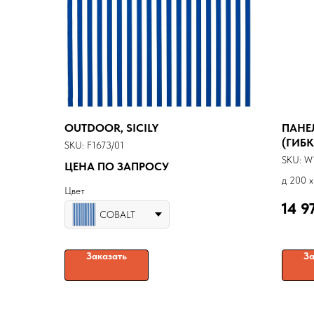
OUTDOOR, SICILY
ПАНЕ
(ГИБК
SKU:
F1673/01
SKU:
W
ЦЕНА ПО ЗАПРОСУ
д 200 x
Цвет
14 9
COBALT
Заказать
За