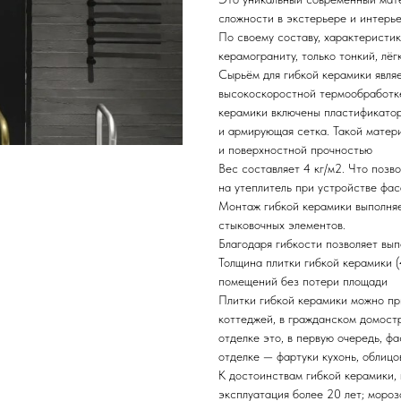
сложности в экстерьере и интерье
По своему составу, характеристик
керамограниту, только тонкий, лёг
Сырьём для гибкой керамики явля
высокоскоростной термообработке
керамики включены пластификатор
и армирующая сетка. Такой матер
и поверхностной прочностью
Вес составляет 4 кг/м2. Что позв
на утеплитель при устройстве фа
Монтаж гибкой керамики выполняе
стыковочных элементов.
Благодаря гибкости позволяет вы
Толщина плитки гибкой керамики (
помещений без потери площади
Плитки гибкой керамики можно пр
коттеджей, в гражданском домост
отделке это, в первую очередь, фа
отделке — фартуки кухонь, облицов
К достоинствам гибкой керамики,
эксплуатация более 20 лет; мороз