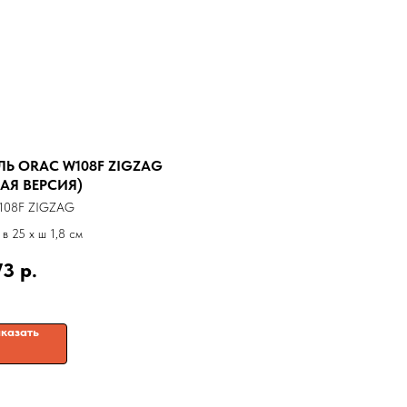
ЛЬ ORAC W108F ZIGZAG
АЯ ВЕРСИЯ)
108F ZIGZAG
 в 25 x ш 1,8 см
73
р.
казать