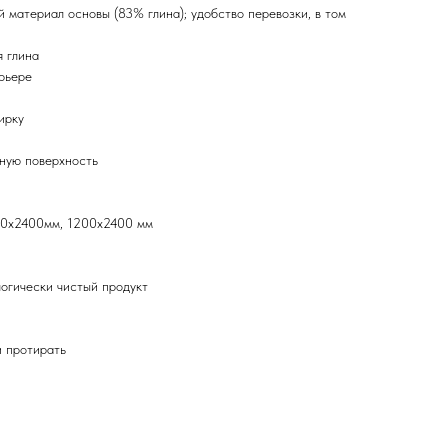
 материал основы (83% глина); удобство перевозки, в том
 глина
рьере
ирку
ную поверхность
00х2400мм, 1200х2400 мм
логически чистый продукт
и протирать