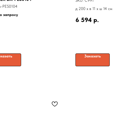
SKU:
C991
A-PES0104
д 200 x в 11 x ш 14 см
о запросу
6 594
р.
казать
Заказать