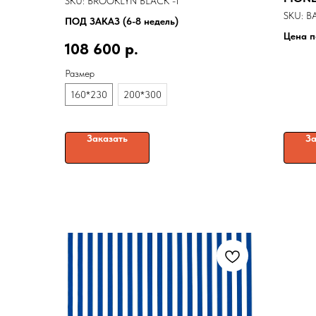
SKU:
BROOKLYN BLACK -1
SKU:
B
ПОД ЗАКАЗ (6-8 недель)
Цена п
108 600
р.
Размер
160*230
200*300
Заказать
За