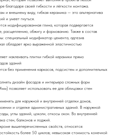
ре благодаря своей гибкости и лёгкости монтажа.
ам и внешнему виду, гибкая керамика — это альтернатива
кий и умеет гнуться.
ется модифицированная глина, которая подвергается
, расщеплению, обжигу и формованию. Также в состав
ы: специальный модификатор цемента, адгезив
иал обладает ярко выраженной эластичностью
оляет наклеивать плитки гибкой керамики прямо
садов зданий
тся без применения каркасов, подсистем и дополнительных
полнять дизайн фасадов и интерьера сложных форм
4мм) позволяет использовать ее для облицовки стен
именять для наружной и внутренней отделки домов,
роении и отделке административных зданий. В наружной
сады, углы зданий, цоколи, откосы окон. Во внутренней
ка стен, балконов и лоджий.
 кроме вышеперечисленных свойств, относятся:
остойкость более 50 циклов; невысокая стоимость конечной