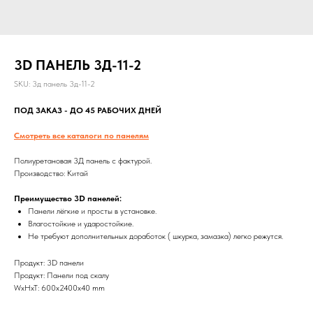
3D ПАНЕЛЬ 3Д-11-2
SKU:
3д панель 3д-11-2
ПОД ЗАКАЗ - ДО 45 РАБОЧИХ ДНЕЙ
Смотреть все каталоги по панелям
Полиуретановая 3Д панель с фактурой.
Производство: Китай
Преимущество 3D панелей:
Панели лёгкие и просты в установке.
Влагостойкие и ударостойкие.
Не требуют дополнительных доработок ( шкурка, замазка) легко режутся.
Продукт: 3D панели
Продукт: Панели под скалу
WxHxT: 600x2400x40 mm