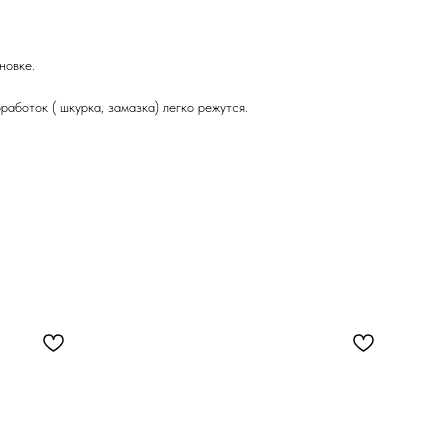
новке.
аботок ( шкурка, замазка) легко режутся.