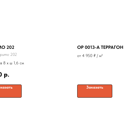
MO 202
OP 0013-A ТЕРРАГОН
spumo 202
от 4 950 ₽ / м²
 в 8 x ш 1,6 см
0
р.
казать
Заказать