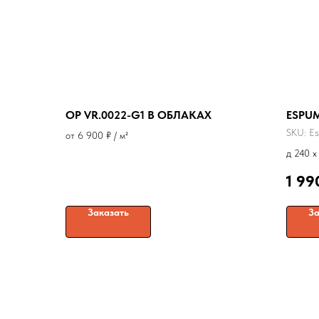
OP VR.0022-G1 В ОБЛАКАХ
ESPU
SKU:
E
от 6 900 ₽ / м²
д 240 x
1 99
Заказать
За