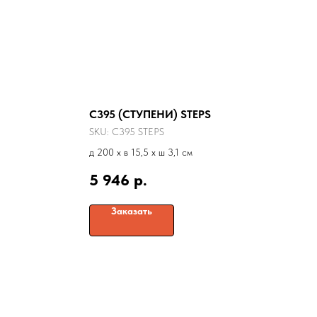
C395 (СТУПЕНИ) STEPS
SKU:
C395 STEPS
д 200 x в 15,5 x ш 3,1 см
5 946
р.
Заказать