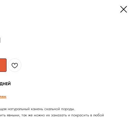
1
 ДНЕЙ
лям
щая натуральный камень скальной породы.
ть явными, так же можно их замазать и покрасить в любой