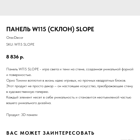
ПАНЕЛЬ W115 (СКЛОН) SLOPE
OracDecor
SKU:
W115 SLOPE
8 836
р.
Панель W115 SLOPE - игра света и тени на стене, созданная уникальной формой
и поверхностью.
Орио Тонини воплотил в жизнь идею игривых, но прочных квадратных блоков.
Этот продукт не просто декор – он настоящее искусство, преображающее стену
в художественную галерею.
Каждый элемент несет в себе уникальность и становится неотъемлемой частью
вашего уникального дизайна.
Продукт: 3D панели
ВАС МОЖЕТ ЗАИНТЕРЕСОВАТЬ