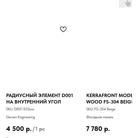
РАДИУСНЫЙ ЭЛЕМЕНТ D001
KERRAFRONT MODER
НА ВНУТРЕННИЙ УГОЛ
WOOD FS-304 BEIGE
SKU:
D001 R50мм
SKU:
FS-304 Beige
Decaro Engineering
Фасадная панель
4 500
р.
7 780
р.
/
1 pc