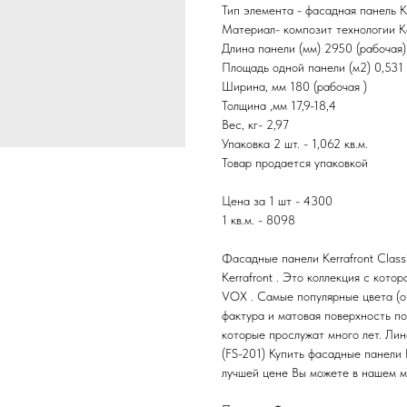
Тип элемента - фасадная панель Ke
Материал- композит технологии K
Длина панели (мм) 2950 (рабочая)
Площадь одной панели (м2) 0,531 
Ширина, мм 180 (рабочая )
Толщина ,мм 17,9-18,4
Вес, кг- 2,97
Упаковка 2 шт. - 1,062 кв.м.
Товар продается упаковкой
Цена за 1 шт - 4300
1 кв.м. - 8098
Фасадные панели Kerrafront Clas
Kerrafront . Это коллекция с кот
VOX . Самые популярные цвета (от
фактура и матовая поверхность по
которые прослужат много лет. Лин
(FS-201) Купить фасадные панели K
лучшей цене Вы можете в нашем м