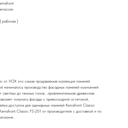
rrafront
erracore
( рабочая )
sic от VOX это самая продаваемая коллекция панелей
орой начиналось производство фасадных панелей компанией
 светлых до темных тонов , привлекательная древесная
зволяет получать фасады с превосходной эстетикой,
ейка доступна для одинарных панелей Kerrafront Classic
errafront Classic FS-201 от производителя с доставкой и по
агазине .