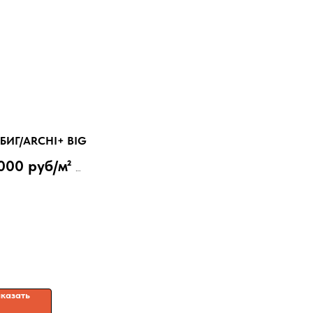
БИГ/ARCHI+ BIG
000 руб/м²
вая штукатурка на основе извести с
и зернами для внутренних и
ых работ
казать