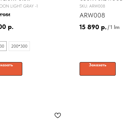
OON LIGHT GRAY -1
SKU:
ARW008
ARW008
ИЧИИ
00
р.
15 890
р.
/
1 lm
30
200*300
казать
Заказать