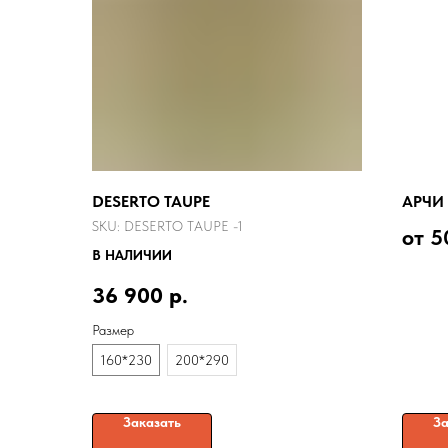
DESERTO TAUPE
АРЧИ 
SKU:
DESERTO TAUPE -1
от 5
В НАЛИЧИИ
Порошко
крупным
36 900
р.
наружн
Размер
160*230
200*290
Заказать
За