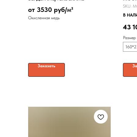
SKU:
M
от 3530 руб/
м
²
В НАЛ
Окисленная медь
43 1
Размер
160*2
Заказать
За