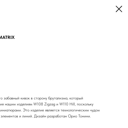
MATRIX
о забавный кивок в сторону брутализма, который
ия нашим изделиям W108 Zigzag и W110 Hill, поскольку
миниатюрами. Это изделие является технологическим чудом
 элементов и линий. Дизайн разработан Орио Тонини.