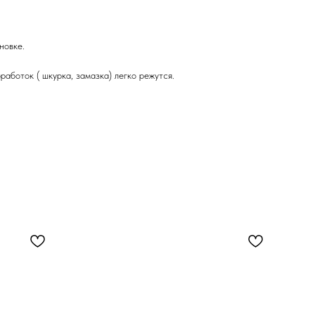
новке.
аботок ( шкурка, замазка) легко режутся.