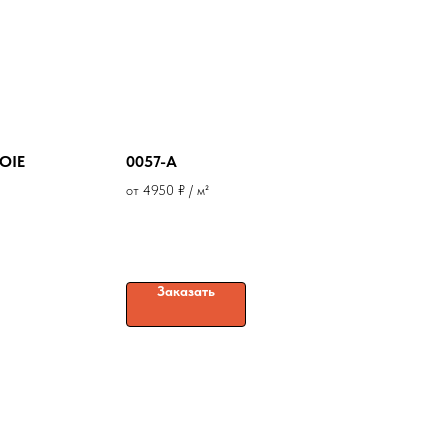
OIE
0057-A
от 4950 ₽ / м²
Заказать