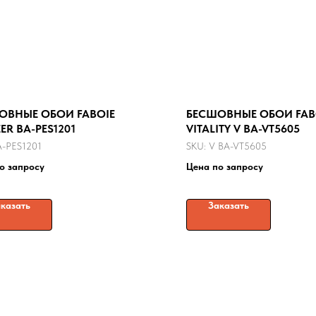
ОВНЫЕ ОБОИ FABOIE
БЕСШОВНЫЕ ОБОИ FAB
ER BA-PES1201
VITALITY V BA-VT5605
A-PES1201
SKU:
V BA-VT5605
о запросу
Цена по запросу
казать
Заказать