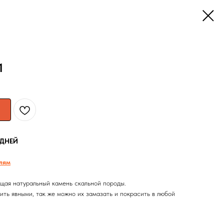
1
 ДНЕЙ
лям
щая натуральный камень скальной породы.
ть явными, так же можно их замазать и покрасить в любой