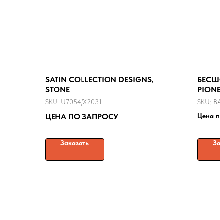
SATIN COLLECTION DESIGNS,
БЕСШ
STONE
PIONE
SKU:
U7054/X2031
SKU:
B
ЦЕНА ПО ЗАПРОСУ
Цена п
Заказать
За