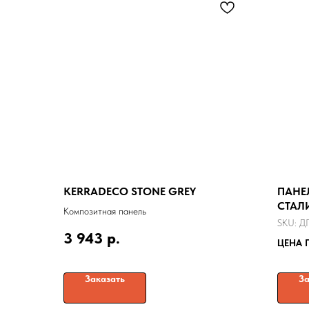
KERRADECO STONE GREY
ПАНЕ
СТАЛИ
Композитная панель
SKU:
Д
3 943
р.
ЦЕНА 
Заказать
За