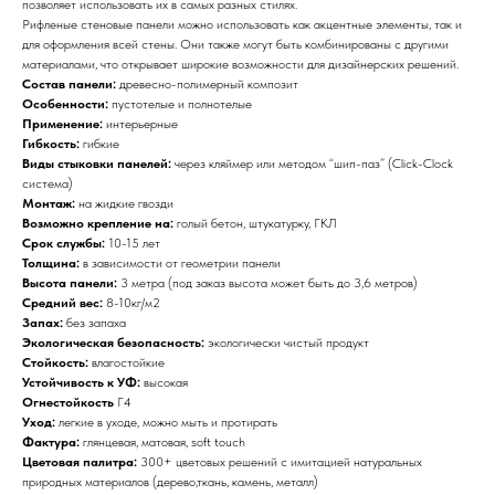
позволяет использовать их в самых разных стилях.
Рифленые стеновые панели можно использовать как акцентные элементы, так и
для оформления всей стены. Они также могут быть комбинированы с другими
материалами, что открывает широкие возможности для дизайнерских решений.
Состав панели:
древесно-полимерный композит
Особенности:
пустотелые и полнотелые
Применение:
интерьерные
Гибкость:
гибкие
Виды стыковки панелей:
через кляймер или методом “шип-паз” (Click-Clock
система)
Монтаж:
на жидкие гвозди
Возможно крепление на:
голый бетон, штукатурку, ГКЛ
Срок службы:
10-15 лет
Толщина:
в зависимости от геометрии панели
Высота панели:
3 метра (под заказ высота может быть до 3,6 метров)
Средний вес:
8-10кг/м2
Запах:
без запаха
Экологическая безопасность:
экологически чистый продукт
Стойкость:
влагостойкие
Устойчивость к УФ:
высокая
Огнестойкость
Г4
Уход:
легкие в уходе, можно мыть и протирать
Фактура:
глянцевая, матовая, soft touch
Цветовая палитра:
300+ цветовых решений с имитацией натуральных
природных материалов (дерево,ткань, камень, металл)