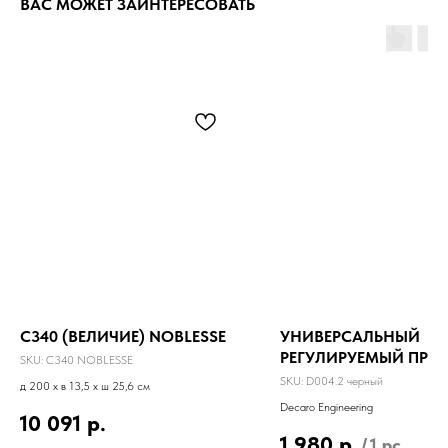
ВАС МОЖЕТ ЗАИНТЕРЕСОВАТЬ
C340 (ВЕЛИЧИЕ) NOBLESSE
УНИВЕРСАЛЬНЫЙ
РЕГУЛИРУЕМЫЙ ПРО
SKU:
C340 NOBLESSE
D004.2 REGULATED
SKU:
D004.2 черный
д 200 x в 13,5 x ш 25,6 см
Decaro Engineering
10 091
р.
1 980
р.
/
1 pc