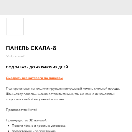
ПАНЕЛЬ СКАЛА-8
SKU:
скала-8
ПОД ЗАКАЗ - ДО 45 РАБОЧИХ ДНЕЙ
Смотреть все каталоги по панелям
Полиуретановая панель, имитирующая натуральный камень скальной породы.
Швы между панелями можно оставить явными, так же можно их замазать и
покрасить в любой выбранный вами цвет.
Производство: Китай
Преимущество 3D панелей:
Панели лёгкие и просты в установке.
Влагостойкие и ударостойкие.