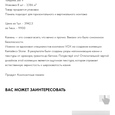
Толщина ,мм 9
Упаковка 8 шт - 3,186 м²
Товар продается упаковка
Панель подходит для горизонтального и вертикального монтажа
Цена за 1шт. - 3942,5
за 1кв.м. - 9900
Камень — это символ всего, что вечно и прочно. Веками это было синонимом
безопасности.
Именно он вдохновил специалистов компании VOX на создание коллекции
Kerradeco Stone . В результате были созданы узоры напоминающие камни и
текстуры от мрамора, гранита до бетона. Почувствуй это! Отличительной чертой
дизайнов этой коллекции является ощутимая текстура, которая отражает
естественную зернистость и шероховатость камня.
Продукт: Композитные панели
ВАС МОЖЕТ ЗАИНТЕРЕСОВАТЬ