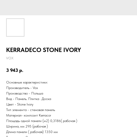
KERRADECO STONE IVORY
VOX
3 943
р.
Основные характеристики:
Производитель - Vox
Производство - Польша
Вид - Панель. Плитка . Доска
Цвет - Stone Ivory
Тип элемента - стеновая панель
Материал- композит Kerracor
Площадь одной панели (м2) 0,3186( рабочая )
Ширина, мм 295 (рабочая )
Длина панели ( рабочая) 1350 мм