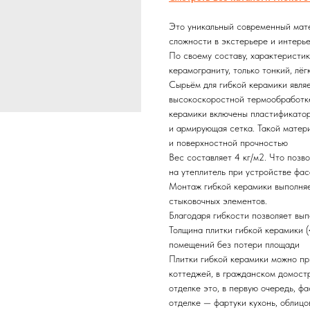
Это уникальный современный мате
сложности в экстерьере и интерье
По своему составу, характеристик
керамограниту, только тонкий, лёг
Сырьём для гибкой керамики явля
высокоскоростной термообработке
керамики включены пластификатор
и армирующая сетка. Такой матер
и поверхностной прочностью
Вес составляет 4 кг/м2. Что позв
на утеплитель при устройстве фа
Монтаж гибкой керамики выполняе
стыковочных элементов.
Благодаря гибкости позволяет вы
Толщина плитки гибкой керамики (
помещений без потери площади
Плитки гибкой керамики можно пр
коттеджей, в гражданском домост
отделке это, в первую очередь, фа
отделке — фартуки кухонь, облицов