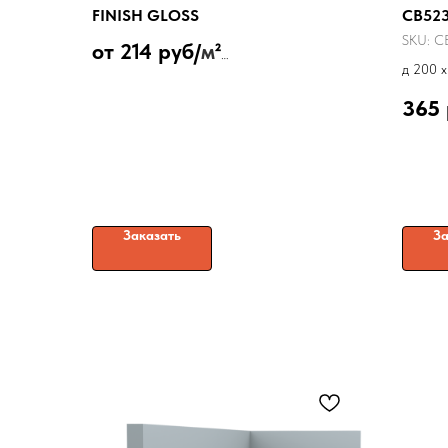
FINISH GLOSS
CB52
SKU:
C
от 214 руб/
м
²
д 200 x
Защитный глянцевый воск
365
Заказать
За