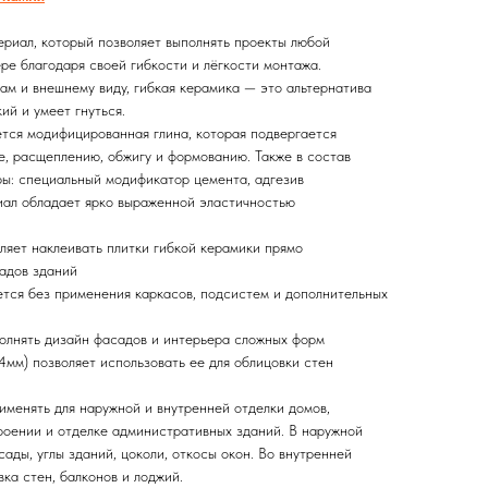
риал, который позволяет выполнять проекты любой
ре благодаря своей гибкости и лёгкости монтажа.
ам и внешнему виду, гибкая керамика — это альтернатива
кий и умеет гнуться.
ется модифицированная глина, которая подвергается
, расщеплению, обжигу и формованию. Также в состав
ы: специальный модификатор цемента, адгезив
иал обладает ярко выраженной эластичностью
оляет наклеивать плитки гибкой керамики прямо
садов зданий
тся без применения каркасов, подсистем и дополнительных
полнять дизайн фасадов и интерьера сложных форм
4мм) позволяет использовать ее для облицовки стен
именять для наружной и внутренней отделки домов,
роении и отделке административных зданий. В наружной
сады, углы зданий, цоколи, откосы окон. Во внутренней
ка стен, балконов и лоджий.