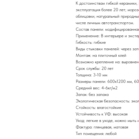
К достоинствам гибкой керамики,
эксплуатация более 20 лет; мороз
облицовки; натуральный природный
числе личным автотранспортом.
Состав панели: модифицированная
Применение: В интерьере и эксте
Гибкость: гибкие
Виды стыковки панелей: через зат
Монтаж: на плиточный клей
Возможно крепление на: выровнен
Срок службы: 20 лет
Толщина: 3-10 мм
Размеры панели: 600х1200 мм, 6
Средний вес: 4-6кг/м2
Запах: без запаха
Экологическая безопасность: эко
Стойкость: влагостойкие
Устойчивость к УФ: высокая
Уход: легкие в уходе, можно мыть 
Фактура: глянцевая, матовая
Тип помещения: любой