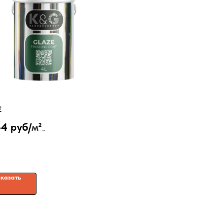
E
44 руб/
м
²
ая лессирующее колеруемое
ие
казать