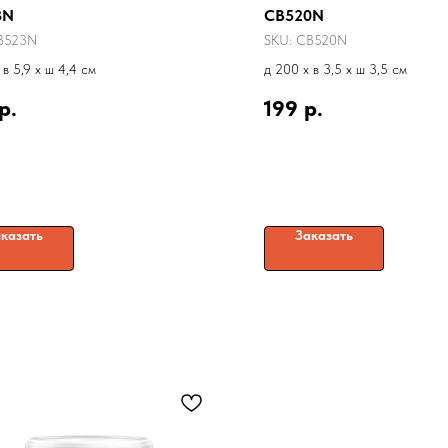
3N
CB520N
B523N
SKU:
CB520N
 в 5,9 x ш 4,4 см
д 200 x в 3,5 x ш 3,5 см
р.
199
р.
казать
Заказать