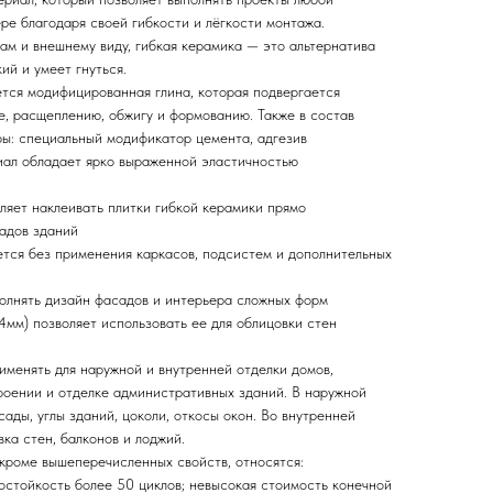
ре благодаря своей гибкости и лёгкости монтажа.
ам и внешнему виду, гибкая керамика — это альтернатива
кий и умеет гнуться.
ется модифицированная глина, которая подвергается
, расщеплению, обжигу и формованию. Также в состав
ы: специальный модификатор цемента, адгезив
иал обладает ярко выраженной эластичностью
оляет наклеивать плитки гибкой керамики прямо
садов зданий
тся без применения каркасов, подсистем и дополнительных
полнять дизайн фасадов и интерьера сложных форм
4мм) позволяет использовать ее для облицовки стен
именять для наружной и внутренней отделки домов,
роении и отделке административных зданий. В наружной
сады, углы зданий, цоколи, откосы окон. Во внутренней
ка стен, балконов и лоджий.
 кроме вышеперечисленных свойств, относятся:
остойкость более 50 циклов; невысокая стоимость конечной