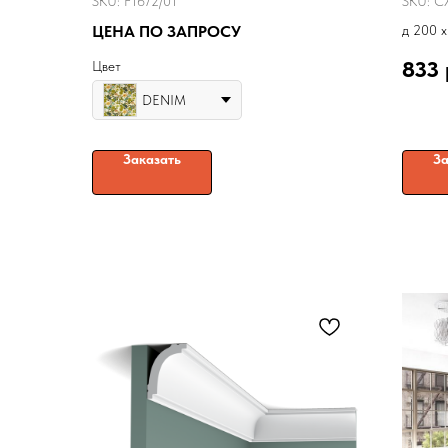
SKU:
F1672/01
SKU:
C
ЦЕНА ПО ЗАПРОСУ
д 200 x
833
Цвет
DENIM
Заказать
За