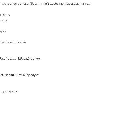
 материал основы (83% глина); удобство перевозки, в том
 глина
рьере
ирку
ную поверхность
00х2400мм, 1200х2400 мм
логически чистый продукт
и протирать