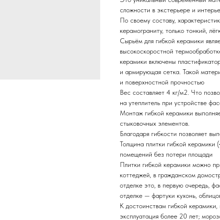
сложности в экстерьере и интерье
По своему составу, характеристик
керамограниту, только тонкий, лёг
Сырьём для гибкой керамики явля
высокоскоростной термообработке
керамики включены пластификатор
и армирующая сетка. Такой матер
и поверхностной прочностью
Вес составляет 4 кг/м2. Что позв
на утеплитель при устройстве фа
Монтаж гибкой керамики выполняе
стыковочных элементов.
Благодаря гибкости позволяет вы
Толщина плитки гибкой керамики (
помещений без потери площади
Плитки гибкой керамики можно пр
коттеджей, в гражданском домост
отделке это, в первую очередь, фа
отделке — фартуки кухонь, облицов
К достоинствам гибкой керамики,
эксплуатация более 20 лет; мороз