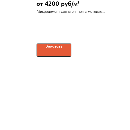
от 4200 руб/
м
²
Микроцемент для стен, пол с матовым,
сатиновым или глянцевым лаком на выбор
Заказать