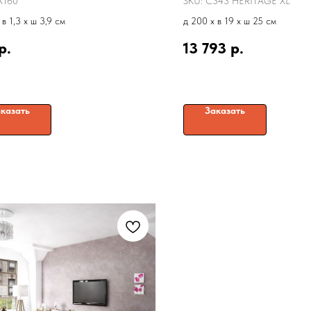
X160
SKU:
C343 HERITAGE XL
 в 1,3 x ш 3,9 см
д 200 x в 19 x ш 25 см
р.
13 793
р.
казать
Заказать