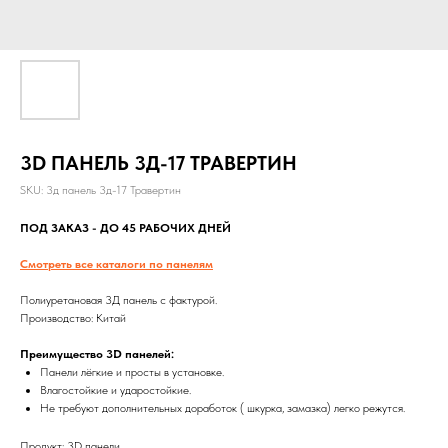
3D ПАНЕЛЬ 3Д-17 ТРАВЕРТИН
SKU:
3д панель 3д-17 Травертин
ПОД ЗАКАЗ - ДО 45 РАБОЧИХ ДНЕЙ
Смотреть все каталоги по панелям
Полиуретановая 3Д панель с фактурой.
Производство: Китай
Преимущество 3D панелей:
Панели лёгкие и просты в установке.
Влагостойкие и ударостойкие.
Не требуют дополнительных доработок ( шкурка, замазка) легко режутся.
Продукт: 3D панели