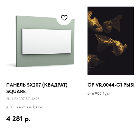
ПАНЕЛЬ SX207 (КВАДРАТ)
OP VR.0044-G1 РЫБК
SQUARE
от 6 900 ₽ / м²
SKU:
SX207 SQUARE
д 200 x в 25 x ш 1,3 см
4 281
р.