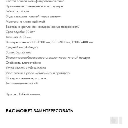
Состав панели: модифицированная глина
Применение: В интерьере и экстерьере
Гибкость: гибкие
Виды стыковки панелей: через затирку
Монтаж: на плиточный клей
Возможно крепление на: выровненную поверхность
Срок службы: 20 лет
Толщина: 3-10 мм
Размеры панели: 600х1200 мм, 600х2400мм, 1200х2400 мм
Средний вес: 4-6кг/м2
Запах: без запаха
Экологическая безопасность: экологически чистый продукт
Стойкость: влагостойкие
Устойчивость к УФ: высокая
Уход: легкие в уходе, можно мыть и протирать
Фактура: глянцевая, матовая
Тип помещения: любой
Продукт: Гибкий камень
ВАС МОЖЕТ ЗАИНТЕРЕСОВАТЬ