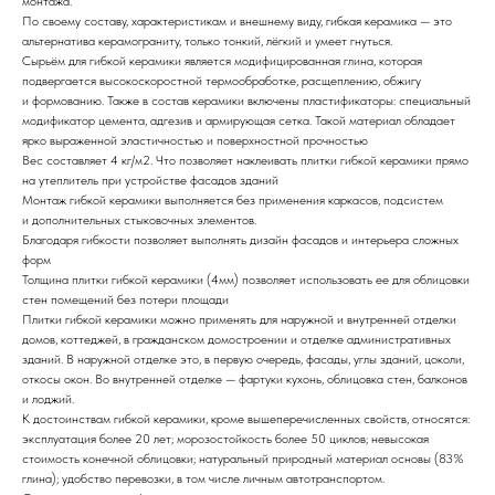
монтажа.
По своему составу, характеристикам и внешнему виду, гибкая керамика — это
альтернатива керамограниту, только тонкий, лёгкий и умеет гнуться.
Сырьём для гибкой керамики является модифицированная глина, которая
подвергается высокоскоростной термообработке, расщеплению, обжигу
и формованию. Также в состав керамики включены пластификаторы: специальный
модификатор цемента, адгезив и армирующая сетка. Такой материал обладает
ярко выраженной эластичностью и поверхностной прочностью
Вес составляет 4 кг/м2. Что позволяет наклеивать плитки гибкой керамики прямо
на утеплитель при устройстве фасадов зданий
Монтаж гибкой керамики выполняется без применения каркасов, подсистем
и дополнительных стыковочных элементов.
Благодаря гибкости позволяет выполнять дизайн фасадов и интерьера сложных
форм
Толщина плитки гибкой керамики (4мм) позволяет использовать ее для облицовки
стен помещений без потери площади
Плитки гибкой керамики можно применять для наружной и внутренней отделки
домов, коттеджей, в гражданском домостроении и отделке административных
зданий. В наружной отделке это, в первую очередь, фасады, углы зданий, цоколи,
откосы окон. Во внутренней отделке — фартуки кухонь, облицовка стен, балконов
и лоджий.
К достоинствам гибкой керамики, кроме вышеперечисленных свойств, относятся:
эксплуатация более 20 лет; морозостойкость более 50 циклов; невысокая
стоимость конечной облицовки; натуральный природный материал основы (83%
глина); удобство перевозки, в том числе личным автотранспортом.