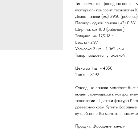
Тип элемента - фасадная панель Ke
Материал- композит технологии K
Длина панели (мм) 2950 (рабочая)
Площадь одной панели (м2) 0,531 
Ширина, мм 180 (рабочая )
Толщина ,мм 17,9-18,4
Вес, кг- 2,97
Упаковка 2 шт. - 1,062 кв.м.
Товар продается упаковкой
Цена за 1 шт - 4350
1 кв.м. - 8192
Фасадные панели Kerrafront Rust
людей стремящихся к натуральны
технологии . Цвета и фактура Kerr
древесную кору. Купить фасадные п
лучшей цене Вы можете в нашем м
Продукт: Фасадные панели