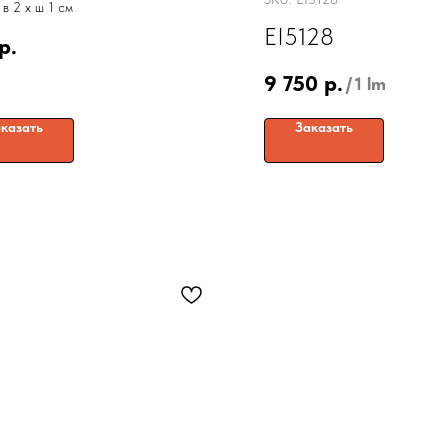
 в 2 x ш 1 см
EI5128
р.
9 750
р.
/
1 lm
казать
Заказать