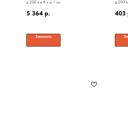
д 200 x в 8 x ш 1 см
д 200 x
5 364
р.
403
Заказать
За