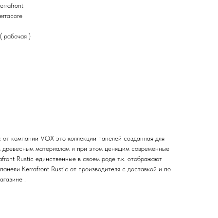
rrafront
erracore
( рабочая )
ic от компании VOX это коллекции панелей созданная для
м древесным материалам и при этом ценящим современные
afront Rustic единственные в своем роде т.к. отображают
анели Kerrafront Rustic от производителя с доставкой и по
агазине .