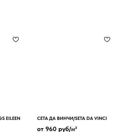
S EILEEN
СЕТА ДА ВИНЧИ/SETA DA VINCI
от 960 руб/
м
²