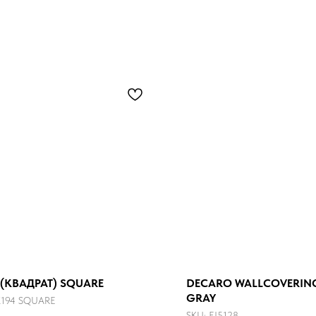
 (КВАДРАТ) SQUARE
DECARO WALLCOVERING
GRAY
X194 SQUARE
SKU:
EI5128