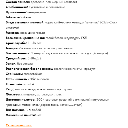
Состав панели:
древесно-полимерный композит
Особенности:
пустотелые и полнотелые
Применение:
интерьерные
Гибкость:
гибкие
Виды стыковки панелей:
через кляймер или методом “шип-паз” (Click-Clock
система)
Монтаж:
на жидкие гвозди
Возможно крепление на:
голый бетон, штукатурку, ГКЛ
Срок службы:
10-15 лет
Толщина:
в зависимости от геометрии панели
Высота панели:
3 метра (под заказ высота может быть до 3,6 метров)
Средний вес:
8-10кг/м2
Запах:
без запаха
Экологическая безопасность:
экологически чистый продукт
Стойкость:
влагостойкие
Устойчивость к УФ:
высокая
Огнестойкость
Г4
Уход:
легкие в уходе, можно мыть и протирать
Фактура:
глянцевая, матовая, soft touch
Цветовая палитра:
300+ цветовых решений с имитацией натуральных
природных материалов (дерево,ткань, камень, металл)
Тип помещения:
любой
Нанесение печати:
нет
Скачать каталог