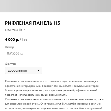
РИФЛЕНАЯ ПАНЕЛЬ 115
SKU:
Wave 115-4
4 000
р.
/
1 pc
Размер
115*3000 мм
Фактура
Рифленые стеновые панели — это стильное и функциональное решение для
оформления интерьеров. Они придают стенам объем и визуальный интерес.
Большая разновидность геометрии и цветовых решений рифленых панелей
позволяет использовать их в самых разных стилях.
Рифленые стеновые панели можно использовать как акцентные элементы, так и
для оформления всей стены. Они также могут быть комбинированы с другими
материалами, что открывает широкие возможности для дизайнерских решений.