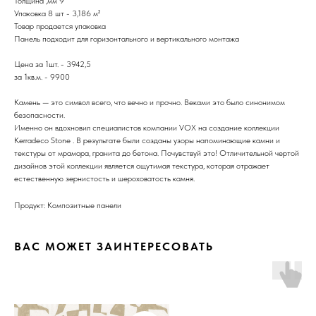
Толщина ,мм 9
Упаковка 8 шт - 3,186 м²
Товар продается упаковка
Панель подходит для горизонтального и вертикального монтажа
Цена за 1шт. - 3942,5
за 1кв.м. - 9900
Камень — это символ всего, что вечно и прочно. Веками это было синонимом
безопасности.
Именно он вдохновил специалистов компании VOX на создание коллекции
Kerradeco Stone . В результате были созданы узоры напоминающие камни и
текстуры от мрамора, гранита до бетона. Почувствуй это! Отличительной чертой
дизайнов этой коллекции является ощутимая текстура, которая отражает
естественную зернистость и шероховатость камня.
Продукт: Композитные панели
ВАС МОЖЕТ ЗАИНТЕРЕСОВАТЬ