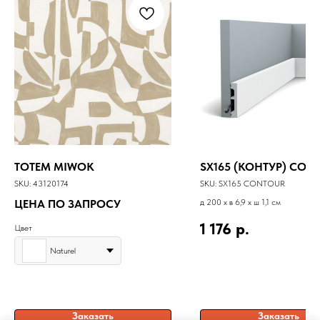
TOTEM MIWOK
SX165 (КОНТУР) CON
SKU:
43120174
SKU:
SX165 CONTOUR
ЦЕНА ПО ЗАПРОСУ
д 200 x в 6,9 x ш 1,1 см
1 176
р.
Цвет
Naturel
Заказать
Заказать