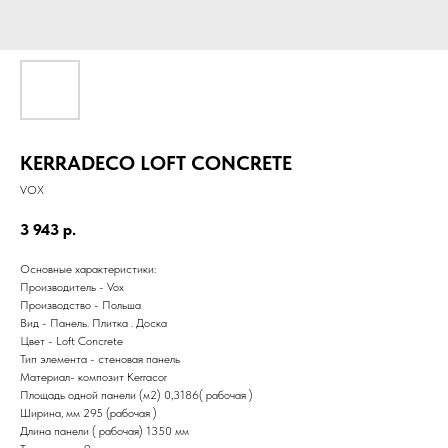
KERRADECO LOFT CONCRETE
VOX
3 943
р.
Основные характеристики:
Производитель - Vox
Производство - Польша
Вид - Панель. Плитка . Доска
Цвет - Loft Concrete
Тип элемента - стеновая панель
Материал- композит Kerracor
Площадь одной панели (м2) 0,3186( рабочая )
Ширина, мм 295 (рабочая )
Длина панели ( рабочая) 1350 мм