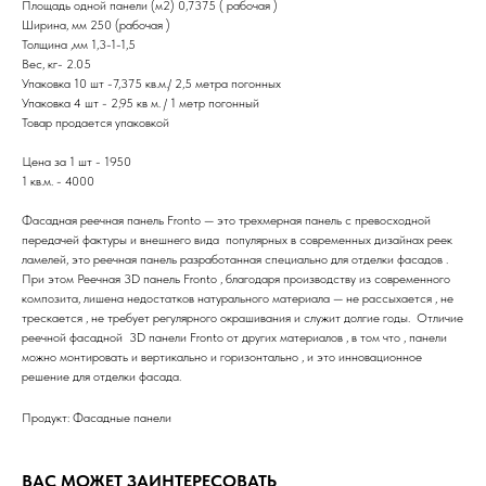
Площадь одной панели (м2) 0,7375 ( рабочая )
Ширина, мм 250 (рабочая )
Толщина ,мм 1,3-1-1,5
Вес, кг- 2.05
Упаковка 10 шт -7,375 кв.м./ 2,5 метра погонных
Упаковка 4 шт - 2,95 кв м. / 1 метр погонный
Товар продается упаковкой
Цена за 1 шт - 1950
1 кв.м. - 4000
Фасадная реечная панель Fronto — это трехмерная панель с превосходной
передачей фактуры и внешнего вида популярных в современных дизайнах реек
ламелей, это реечная панель разработанная специально для отделки фасадов .
При этом Реечная 3D панель Fronto , благодаря производству из современного
композита, лишена недостатков натурального материала — не рассыхается , не
трескается , не требует регулярного окрашивания и служит долгие годы. Отличие
реечной фасадной 3D панели Fronto от других материалов , в том что , панели
можно монтировать и вертикально и горизонтально , и это инновационное
решение для отделки фасада.
Продукт: Фасадные панели
ВАС МОЖЕТ ЗАИНТЕРЕСОВАТЬ