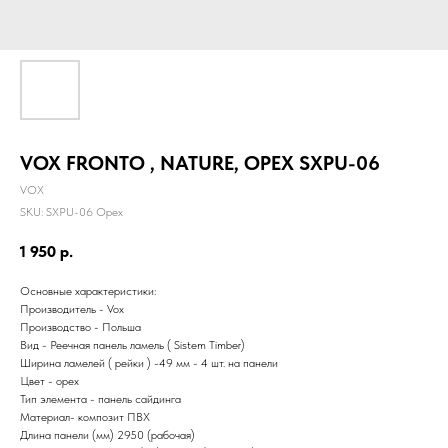
VOX FRONTO , NATURE, ОРЕХ SXPU-06
VOX
SKU:
SXPU-06 Орех
1 950
р.
Основные характеристики:
Производитель - Vox
Производство - Польша
Вид - Реечная панель ламель ( Sistem Timber)
Ширина ламелей ( рейки ) -49 мм - 4 шт. на панели
Цвет - орех
Тип элемента - панель сайдинга
Материал- композит ПВХ
Длина панели (мм) 2950 (рабочая)