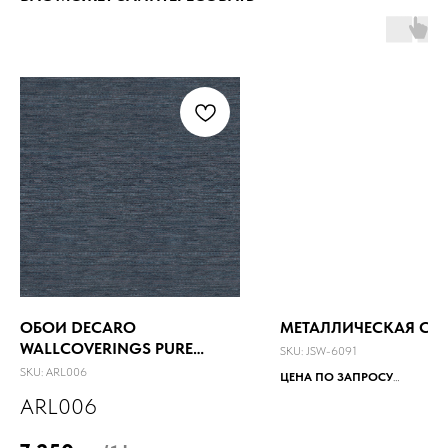
ОБОИ DECARO
МЕТАЛЛИЧЕСКАЯ СЕ
WALLCOVERINGS PURE
SKU:
JSW-6091
SILK&LINEN
SKU:
ARL006
ЦЕНА ПО ЗАПРОСУ
Минимальный заказ от 10 кв.м
ARL006