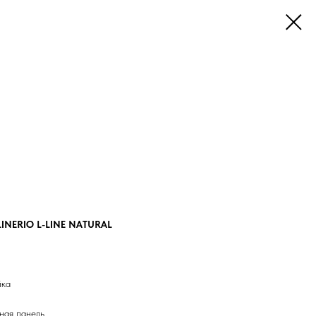
LINERIO L-LINE NATURAL
йка
ная панель