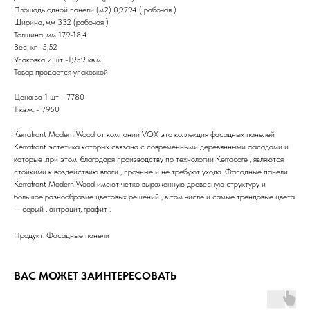
Площадь одной панели (м2) 0,9794 ( рабочая )
Ширина, мм 332 (рабочая )
Толщина ,мм 17,9-18,4
Вес, кг- 5,52
Упаковка 2 шт -1,959 кв.м.
Товар продается упаковкой
Цена за 1 шт - 7780
1 кв.м. - 7950
Kerrafront Modern Wood от компании VOX это коллекция фасадных панелей
Kerrafront эстетика которых связана с современными деревянными фасадами и
которые .при этом, благодаря производству по технологии Kerracore , являются
стойкими к воздействию влаги , прочные и не требуют ухода. Фасадные панели
Kerrafront Modern Wood имеют четко выраженную древесную структуру и
большое разнообразие цветовых решений , в том числе и самые трендовые цвета
— серый , антрацит, графит .
Продукт: Фасадные панели
ВАС МОЖЕТ ЗАИНТЕРЕСОВАТЬ