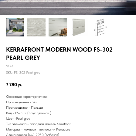
KERRAFRONT MODERN WOOD FS-302
PEARL GREY
VOX
SKU:
FS-302 Pearl grey
7 780
р.
Основные характеристики:
Производитель - Vox
Производство - Польша
Вид - FS-302 (Брус двойной )
Цвет -Pearl grey
Тип элемента - фасадная панель Kerrafront
Материал- композит технологии Kerracore
Длина панели (мм) 2950 (рабочая)