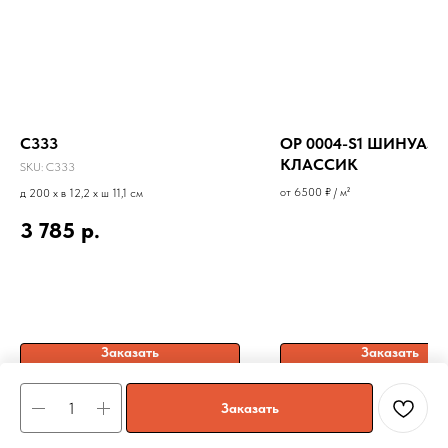
C333
OP 0004-S1 ШИНУАЗР
КЛАССИК
SKU:
C333
от 6500 ₽ / м²
д 200 x в 12,2 x ш 11,1 см
3 785
р.
Заказать
Заказать
Заказать