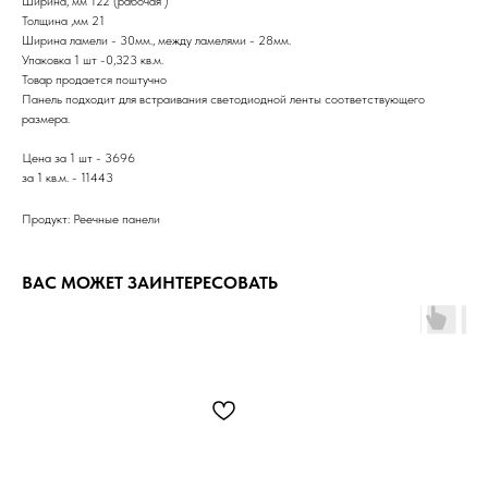
Ширина, мм 122 (рабочая )
Толщина ,мм 21
Ширина ламели - 30мм., между ламелями - 28мм.
Упаковка 1 шт -0,323 кв.м.
Товар продается поштучно
Панель подходит для встраивания светодиодной ленты соответствующего
размера.
Цена за 1 шт - 3696
за 1 кв.м. - 11443
Продукт: Реечные панели
ВАС МОЖЕТ ЗАИНТЕРЕСОВАТЬ