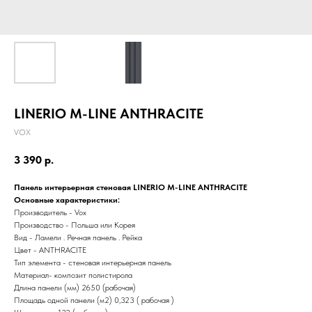
LINERIO M-LINE ANTHRACITE
VOX
3 390
р.
Панель интерьерная стеновая LINERIO M-LINE ANTHRACITE
Основные характеристики:
Производитель - Vox
Производство - Польша или Корея
Вид - Ламели . Речная панель . Рейка
Цвет - ANTHRACITE
Тип элемента - стеновая интерьерная панель
Материал- композит полистирола
Длина панели (мм) 2650 (рабочая)
Площадь одной панели (м2) 0,323 ( рабочая )