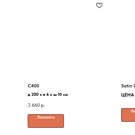
C400
Satin 
д 200 x в 6 x ш 10 см
ЦЕНА
3 660
р.
За
Заказать