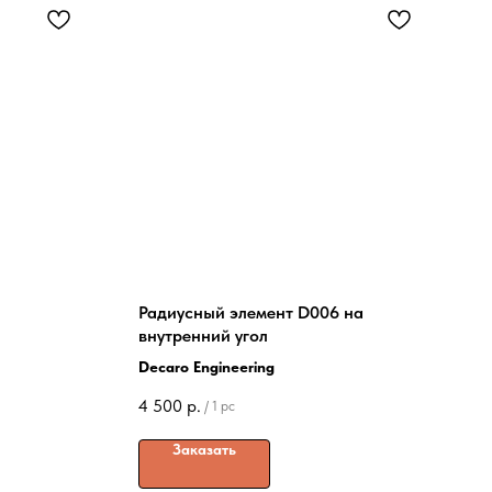
Радиусный элемент D006 на
внутренний угол
Decaro Engineering
4 500
р.
/
1 pc
Заказать