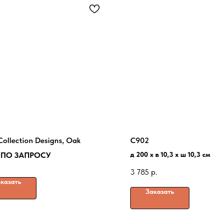
Collection Designs, Oak
C902
 ПО ЗАПРОСУ
д 200 x в 10,3 x ш 10,3 см
3 785
р.
казать
Заказать