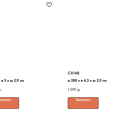
CX148
 в 5 x ш 2,9 см
д 200 x в 4,3 x ш 2,9 см
р.
1 091
р.
казать
Заказать