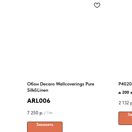
Обои Decaro Wallcoverings Pure
P4020
Silk&Linen
д 200 x
ARL006
2 132
7 250
р.
/
1 lm
За
Заказать