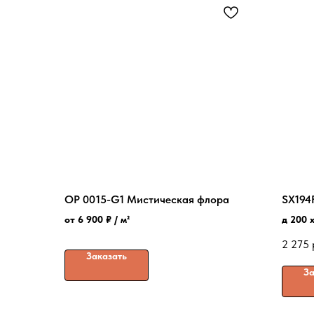
OP 0015-G1 Мистическая флора
SX194
от 6 900 ₽ / м²
д 200 x
2 275
Заказать
За