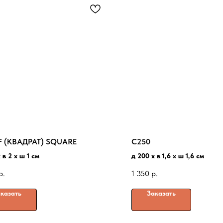
F (КВАДРАТ) SQUARE
C250
 в 2 x ш 1 см
д 200 x в 1,6 x ш 1,6 см
р.
1 350
р.
казать
Заказать