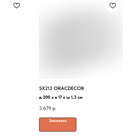
SX212 ORACDECOR
д 200 x в 17 x ш 1,3 см
3 679
р.
Заказать