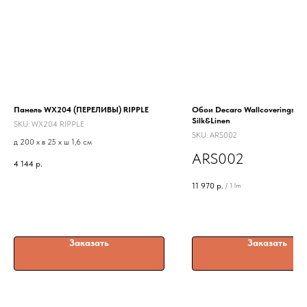
Панель WX204 (ПЕРЕЛИВЫ) RIPPLE
Обои Decaro Wallcoverings Pu
Silk&Linen
SKU:
WX204 RIPPLE
SKU:
ARS002
д 200 x в 25 x ш 1,6 см
ARS002
4 144
р.
11 970
р.
/
1 lm
Заказать
Заказать