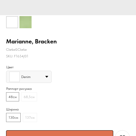
Marianne, Bracken
Clarke&Clarke
SKU:
F1654/01
Цвет
Denim
Раппорт рисунка
48см
68,5см
Ширина
130см
137см