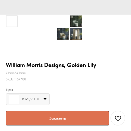
William Morris Designs, Golden Lily
Clarke&Clarke
SKU:
F1677/01
Цвет
DOVE/PLUM
Заказать