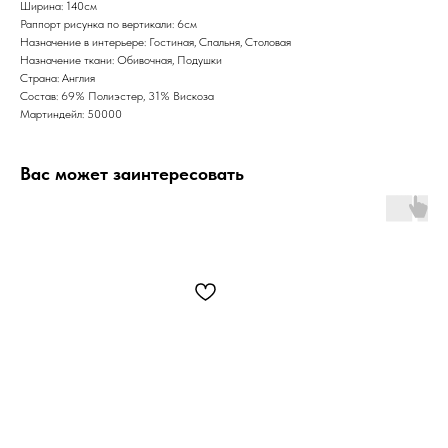
Ширина: 140см
Раппорт рисунка по вертикали: 6см
Назначение в интерьере: Гостиная, Спальня, Столовая
Назначение ткани: Обивочная, Подушки
Страна: Англия
Состав: 69% Полиэстер, 31% Вискоза
Мартиндейл: 50000
Вас может заинтересовать