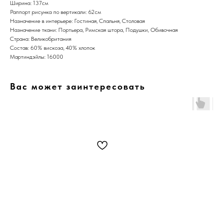
Ширина: 137см
Раппорт рисунка по вертикали: 62см
Назначение в интерьере: Гостиная, Спальня, Столовая
Назначение ткани: Портьера, Римская штора, Подушки, Обивочная
Страна: Великобритания
Состав: 60% вискоза, 40% хлопок
Мартиндэйлы: 16000
Вас может заинтересовать