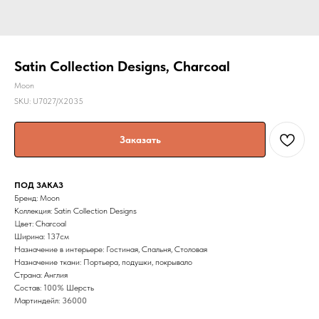
Satin Collection Designs, Charcoal
Moon
SKU:
U7027/X2035
Заказать
ПОД ЗАКАЗ
Бренд: Moon
Коллекция: Satin Collection Designs
Цвет: Charcoal
Ширина: 137cм
Назначение в интерьере: Гостиная, Спальня, Столовая
Назначение ткани: Портьера, подушки, покрывало
Страна: Англия
Состав: 100% Шерсть
Мартиндейл: 36000