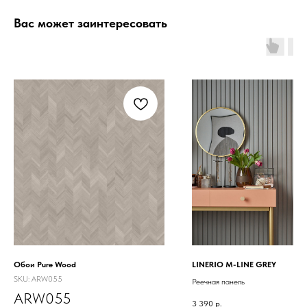
Вас может заинтересовать
Обои Pure Wood
LINERIO M-LINE GREY
SKU:
ARW055
Реечная панель
ARW055
3 390
р.