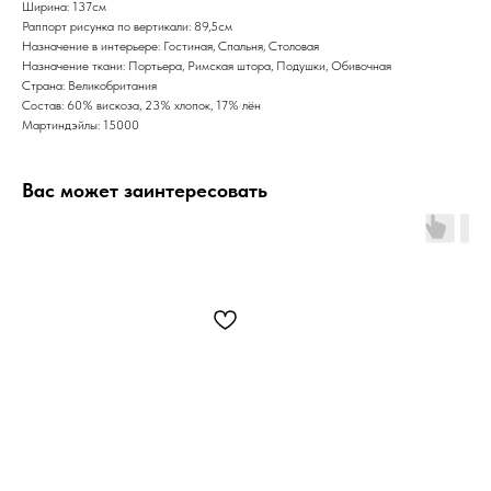
Ширина: 137см
Раппорт рисунка по вертикали: 89,5см
Назначение в интерьере: Гостиная, Спальня, Столовая
Назначение ткани: Портьера, Римская штора, Подушки, Обивочная
Страна: Великобритания
Состав: 60% вискоза, 23% хлопок, 17% лён
Мартиндэйлы: 15000
Вас может заинтересовать