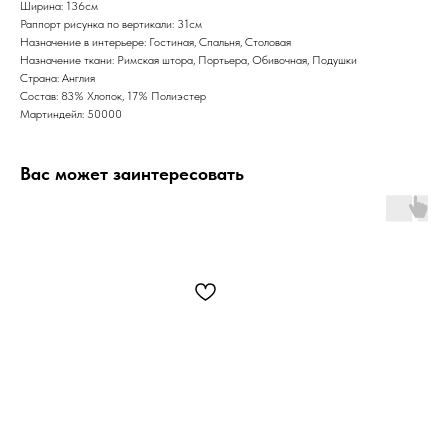
Ширина: 136см
Раппорт рисунка по вертикали: 31см
Назначение в интерьере: Гостиная, Спальня, Столовая
Назначение ткани: Римская штора, Портьера, Обивочная, Подушки
Страна: Англия
Состав: 83% Хлопок, 17% Полиэстер
Мартиндейл: 50000
Вас может заинтересовать