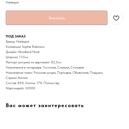
Harlequin
Заказать
ПОД ЗАКАЗ
Бренд: Harlequin
Коллекция: Sophie Robinson
Дизайн: Woodland Floral
Ширина: 133см
Раппорт рисунка по вертикали: 82,5см
Назначение в интерьере: Гостиная, Спальня, Столовая
Назначение ткани: Римская штора, Портьера, Обивочная, Подушки
Страна: Англия
Состав: 83% Хлопок, 17% Полиэстер
Мартиндейл: 50000
Вас может заинтересовать